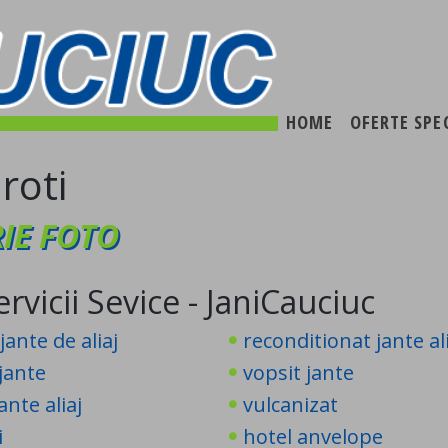
HOME
OFERTE SPE
roti
IE FOTO
ervicii Sevice - JaniCauciuc
jante de aliaj
reconditionat jante al
jante
vopsit jante
ante aliaj
vulcanizat
i
hotel anvelope