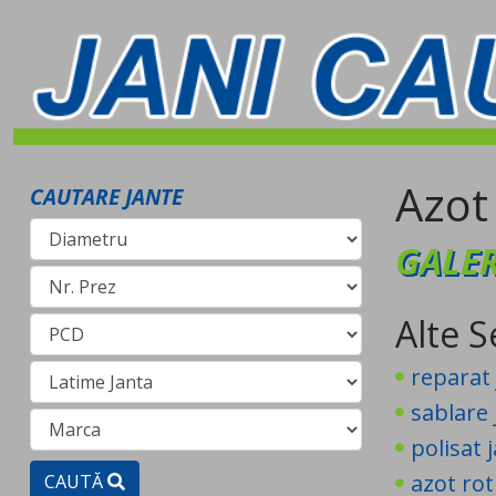
Azot 
CAUTARE JANTE
GALER
Alte S
reparat 
sablare 
polisat j
azot rot
CAUTĂ