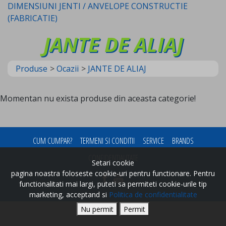
DIMENSIUNI JENTI / ANVELOPE CONSTRUCTIE
(FABRICATIE)
JANTE DE ALIAJ
Produse
>
Ocazii
>
JANTE DE ALIAJ
Momentan nu exista produse din aceasta categorie!
CUM CUMPAR?
TERMENI SI CONDITII
SERVICE
BRANDS
CONFIDENTIALITATE
Setari cookie
pagina noastra foloseste cookie-uri pentru functionare. Pentru
functionalitati mai largi, puteti sa permiteti cookie-urile tip
marketing, acceptand si
Politica de confidentialitate
Nu permit
Permit