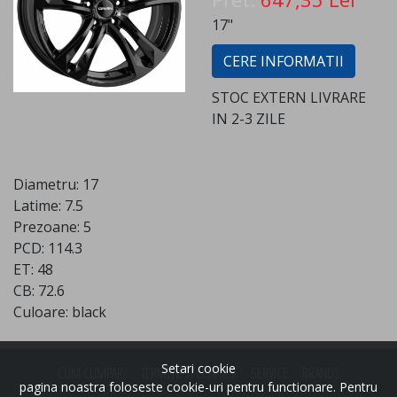
17"
CERE INFORMATII
STOC EXTERN LIVRARE
IN 2-3 ZILE
Diametru: 17
Latime: 7.5
Prezoane: 5
PCD: 114.3
ET: 48
CB: 72.6
Culoare: black
Setari cookie
CUM CUMPAR?
TERMENI SI CONDITII
SERVICE
BRANDS
pagina noastra foloseste cookie-uri pentru functionare. Pentru