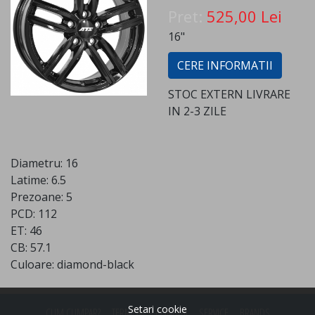
Pret:
525,00 Lei
16"
CERE INFORMATII
STOC EXTERN LIVRARE
IN 2-3 ZILE
Diametru: 16
Latime: 6.5
Prezoane: 5
PCD: 112
ET: 46
CB: 57.1
Culoare: diamond-black
Setari cookie
CUM CUMPAR?
TERMENI SI CONDITII
SERVICE
BRANDS