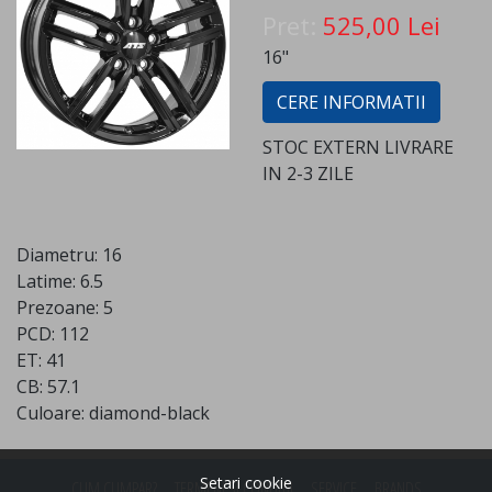
Pret:
525,00 Lei
16"
CERE INFORMATII
STOC EXTERN LIVRARE
IN 2-3 ZILE
Diametru: 16
Latime: 6.5
Prezoane: 5
PCD: 112
ET: 41
CB: 57.1
Culoare: diamond-black
Setari cookie
CUM CUMPAR?
TERMENI SI CONDITII
SERVICE
BRANDS