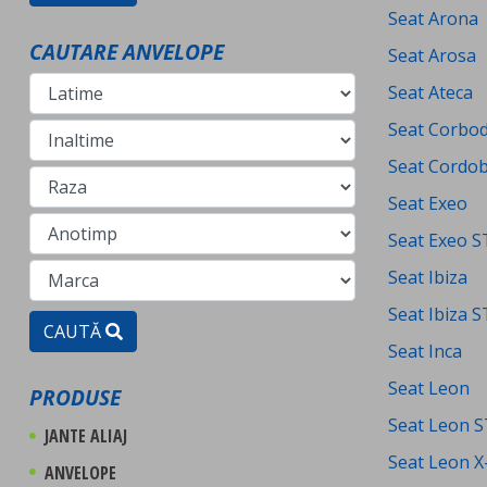
Seat Arona
CAUTARE ANVELOPE
Seat Arosa
Seat Ateca
Seat Corbod
Seat Cordo
Seat Exeo
Seat Exeo S
Seat Ibiza
Seat Ibiza S
CAUTĂ
Seat Inca
Seat Leon
PRODUSE
Seat Leon S
JANTE ALIAJ
Seat Leon X
ANVELOPE