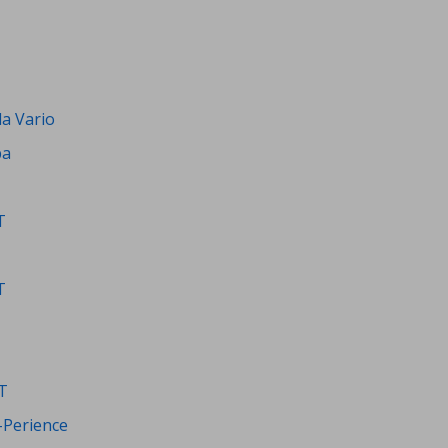
a Vario
ba
T
T
T
-Perience