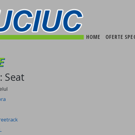
HOME
OFERTE SPE
E
: Seat
elul
bra
reetrack
L