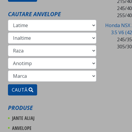
215/40
245/40
CAUTARE ANVELOPE
255/40
Honda NSX 
3.5 V6 (4
245/35
305/30
CAUTĂ
PRODUSE
JANTE ALIAJ
ANVELOPE