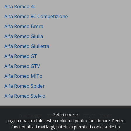
Alfa Romeo 4C
Alfa Romeo 8C Competizione
Alfa Romeo Brera
Alfa Romeo Giulia
Alfa Romeo Giulietta
Alfa Romeo GT
Alfa Romeo GTV
Alfa Romeo MiTo
Alfa Romeo Spider
Alfa Romeo Stelvio
Setari cookie
CUM CUMPAR?
TERMENI SI CONDITII
SERVICE
BRANDS
pagina noastra foloseste cookie-uri pentru functionare. Pentru
CONFIDENTIALITATE
functionalitati mai largi, puteti sa permiteti cookie-urile tip